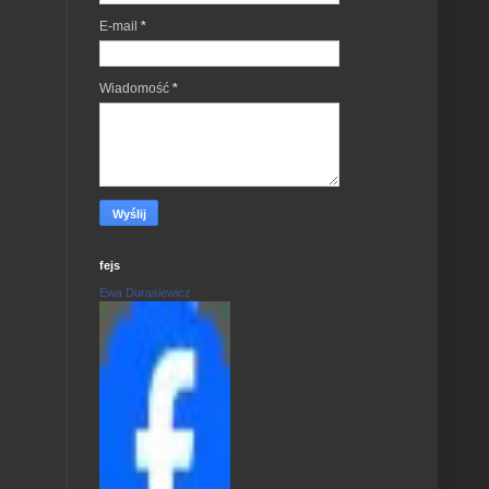
E-mail
*
Wiadomość
*
fejs
Ewa Durasiewicz