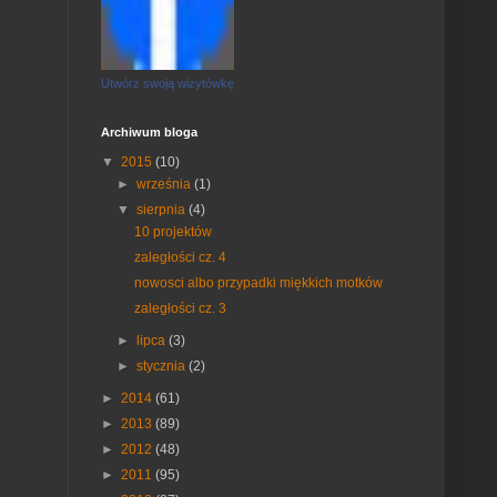
Utwórz swoją wizytówkę
Archiwum bloga
▼
2015
(10)
►
września
(1)
▼
sierpnia
(4)
10 projektów
zaległości cz. 4
nowosci albo przypadki miękkich motków
zaległości cz. 3
►
lipca
(3)
►
stycznia
(2)
►
2014
(61)
►
2013
(89)
►
2012
(48)
►
2011
(95)