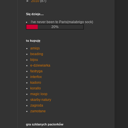
►
2010
(87)
Się dzieje....
i've never been to Paris(malabrigo sock)
20%
tu kupuję
amiqs
beading
bijou
e-dziewiarka
fastryga
interfox
kadoro
korallo
magic loop
skarby natury
zagroda
zamotane
gra szklanych paciorków