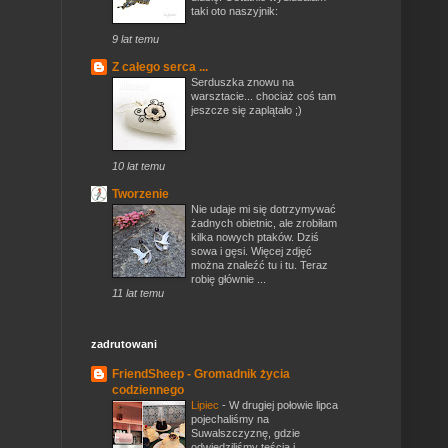
taki oto naszyjnik:
9 lat temu
Z całego serca ...
Serduszka znowu na
warsztacie... chociaż coś tam
jeszcze się zaplątało ;)
10 lat temu
Tworzenie
Nie udaje mi się dotrzymywać
żadnych obietnic, ale zrobiłam
kilka nowych ptaków. Dziś
sowa i gęsi. Więcej zdjęć
można znaleźć tu i tu. Teraz
robię głównie ...
11 lat temu
zadrutowani
FriendSheep - Gromadnik życia
codziennego
Lipiec
-
W drugiej połowie lipca
pojechaliśmy na
Suwalszczyznę, gdzie
odwiedziliśmy teścia i