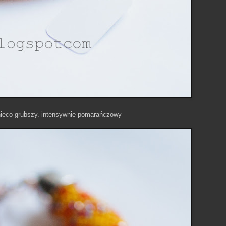
 nieco grubszy. intensywnie pomarańczowy