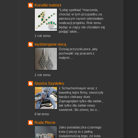
Koraliki tudzież
*Lubię spełniać *marzenia,
chociaż w tym przypadku za
pierwszym razem odmówiłam
realizacji projektu. Rok temu
będąc w ciąży nie chciałam się
podjąć takie...
1 rok temu
wydziergane nocą
Dzisiaj przyszła pora ,aby
pochwalić się pracami z
małymi ...
1 rok temu
Siostra Szydełko
z Schachenmayer wraz z
bawełną tejże firmy, stworzyły
bardzo ciekawy duet.
Zapragnęłam tylko dla siebie ,
tak tylko dla siebie nowy
sweterek. Bo zimno, bo o...
6 lat temu
Ruda Plecie
Jako posiadaczka czarnego
kota (i piszę to z pełną
świadomością tego, że kota