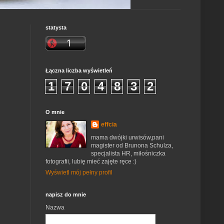
statysta
Łączna liczba wyświetleń
1
7
0
4
8
3
2
O mnie
effcia
mama dwójki urwisów,pani
magister od Brunona Schulza,
specjalista HR, miłośniczka
fotografii, lubię mieć zajęte ręce :)
Wyświetl mój pełny profil
napisz do mnie
Nazwa