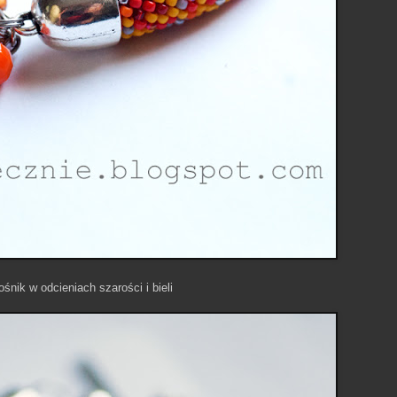
ośnik w odcieniach szarości i bieli