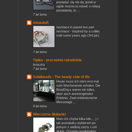
posiadać się nie da, jeżeli w
ogóle można tu mówić o relacji
posiadania, to ...
7 lat temu
donauluft
necklace in pastel two part
necklace - inspired by a collier,
sold some years ago (3rd pic)
7 lat temu
Tipika - pracownia rękodzieła
broszka
7 lat temu
Solidbeads - The beady side of life
Heute muss ich mich erst mal
vom Wochenende erholen. Die
BeadDays waren ein tolles,
aber auch anstrengendes
Erlebnis. Zwei erlebnisreiche
Messetage ...
9 lat temu
Wieczorne dłubanki
Mam ich chyba kilka kilo... ;) i
tak pomalutku wybieram po
jednym z wielkiej sterty i coś
dłubię. Ostatnio wydłubałam