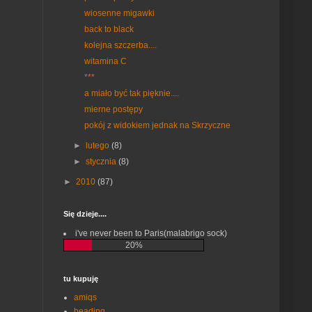
wiosenne migawki
back to black
kolejna szczerba....
witamina C
***
a miało być tak pięknie....
mierne postępy
pokój z widokiem jednak na Skrzyczne
►
lutego
(8)
►
stycznia
(8)
►
2010
(87)
Się dzieje....
i've never been to Paris(malabrigo sock)
20%
tu kupuję
amiqs
beading