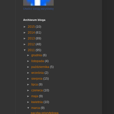
Utwórz swoją wizytówkę
Archiwum bloga
►
2015
(10)
►
2014
(61)
►
2013
(89)
►
2012
(48)
▼
2011
(95)
►
grudnia
(6)
►
listopada
(4)
►
października
(5)
►
września
(2)
►
sierpnia
(15)
►
lipca
(9)
►
czerwca
(10)
►
maja
(9)
►
kwietnia
(10)
▼
marca
(9)
paczka priorytetowa