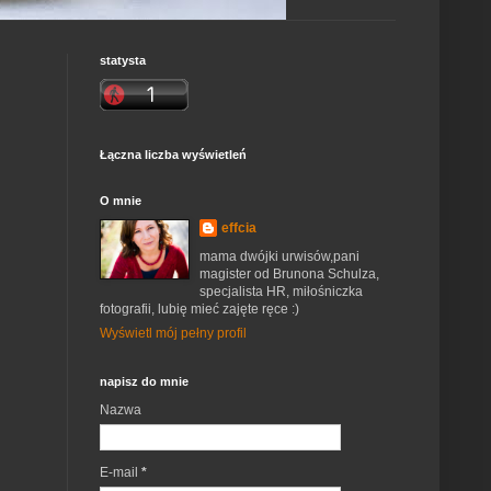
statysta
Łączna liczba wyświetleń
O mnie
effcia
mama dwójki urwisów,pani
magister od Brunona Schulza,
specjalista HR, miłośniczka
fotografii, lubię mieć zajęte ręce :)
Wyświetl mój pełny profil
napisz do mnie
Nazwa
E-mail
*