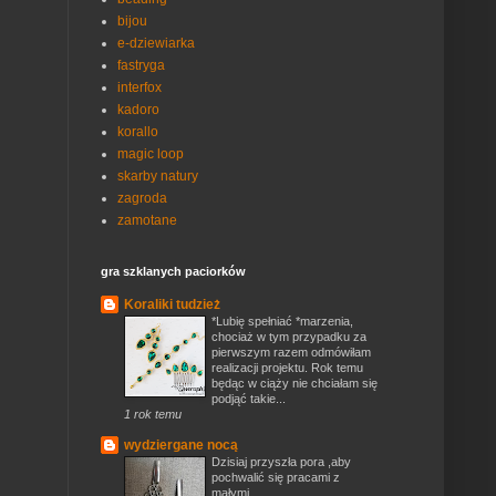
bijou
e-dziewiarka
fastryga
interfox
kadoro
korallo
magic loop
skarby natury
zagroda
zamotane
gra szklanych paciorków
Koraliki tudzież
*Lubię spełniać *marzenia,
chociaż w tym przypadku za
pierwszym razem odmówiłam
realizacji projektu. Rok temu
będąc w ciąży nie chciałam się
podjąć takie...
1 rok temu
wydziergane nocą
Dzisiaj przyszła pora ,aby
pochwalić się pracami z
małymi ...