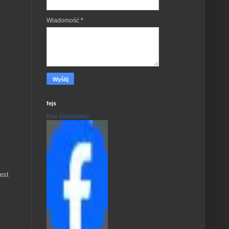
Wiadomość
*
fejs
Ewa Durasiewicz
est