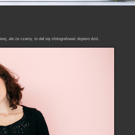
rę, ale że czarny, to dał się sfotografować dopiero dziś.