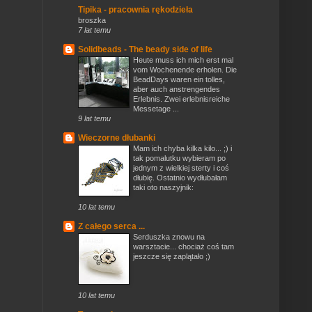
Tipika - pracownia rękodzieła
broszka
7 lat temu
Solidbeads - The beady side of life
Heute muss ich mich erst mal
vom Wochenende erholen. Die
BeadDays waren ein tolles,
aber auch anstrengendes
Erlebnis. Zwei erlebnisreiche
Messetage ...
9 lat temu
Wieczorne dłubanki
Mam ich chyba kilka kilo... ;) i
tak pomalutku wybieram po
jednym z wielkiej sterty i coś
dłubię. Ostatnio wydłubałam
taki oto naszyjnik:
10 lat temu
Z całego serca ...
Serduszka znowu na
warsztacie... chociaż coś tam
jeszcze się zaplątało ;)
10 lat temu