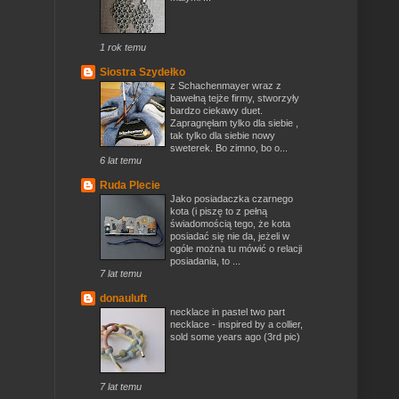
1 rok temu
Siostra Szydełko
z Schachenmayer wraz z
bawełną tejże firmy, stworzyły
bardzo ciekawy duet.
Zapragnęłam tylko dla siebie ,
tak tylko dla siebie nowy
sweterek. Bo zimno, bo o...
6 lat temu
Ruda Plecie
Jako posiadaczka czarnego
kota (i piszę to z pełną
świadomością tego, że kota
posiadać się nie da, jeżeli w
ogóle można tu mówić o relacji
posiadania, to ...
7 lat temu
donauluft
necklace in pastel two part
necklace - inspired by a collier,
sold some years ago (3rd pic)
7 lat temu